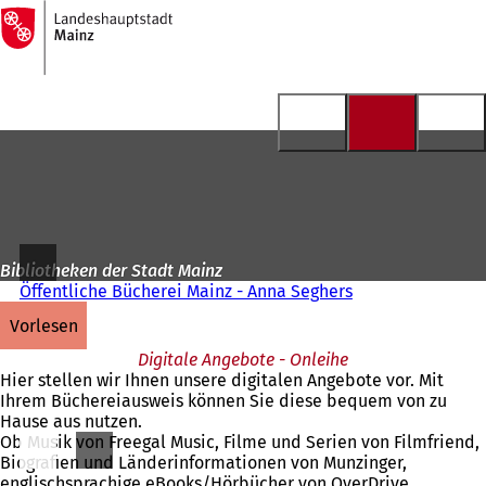
Zur
Startseite
Inhalt anspringen
Bibliotheken der Stadt Mainz
Öffentliche Bücherei Mainz - Anna Seghers
vorlesen
Digitale Angebote - Onleihe
Hier stellen wir Ihnen unsere digitalen Angebote vor. Mit
Ihrem Büchereiausweis können Sie diese bequem von zu
Hause aus nutzen.
Ob Musik von Freegal Music, Filme und Serien von Filmfriend,
Biografien und Länderinformationen von Munzinger,
englischsprachige eBooks/Hörbücher von OverDrive,