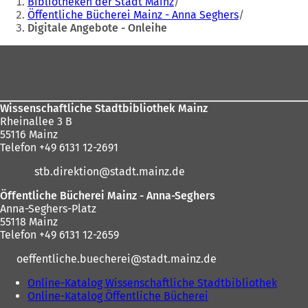
Bibliotheken der Stadt Mainz
befinden
Öffentliche Bücherei Mainz - Anna Seghers
Digitale Angebote - Onleihe
sich
hier:
Fußbereich
Wissenschaftliche Stadtbibliothek Mainz
Rheinallee 3 B
55116 Mainz
Telefon +49 6131 12-2691
stb.direktion
stadt.mainz
de
Öffentliche Bücherei Mainz - Anna-Seghers
Anna-Seghers-Platz
55118 Mainz
Telefon +49 6131 12-2659
oeffentliche.buecherei
stadt.mainz
de
Online-Katalog Wissenschaftliche Stadtbibliothek
(
Online-Katalog Öffentliche Bücherei
(
Ö