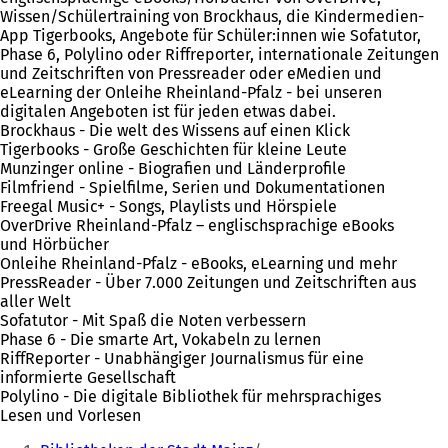
Wissen/Schülertraining von Brockhaus, die Kindermedien-
App Tigerbooks, Angebote für Schüler:innen wie Sofatutor,
Phase 6, Polylino oder Riffreporter, internationale Zeitungen
und Zeitschriften von Pressreader oder eMedien und
eLearning der Onleihe Rheinland-Pfalz - bei unseren
digitalen Angeboten ist für jeden etwas dabei.
Brockhaus - Die welt des Wissens auf einen Klick
Tigerbooks - Große Geschichten für kleine Leute
Munzinger online - Biografien und Länderprofile
Filmfriend - Spielfilme, Serien und Dokumentationen
Freegal Music+ - Songs, Playlists und Hörspiele
OverDrive Rheinland-Pfalz – englischsprachige eBooks
und Hörbücher
Onleihe Rheinland-Pfalz - eBooks, eLearning und mehr
PressReader - Über 7.000 Zeitungen und Zeitschriften aus
aller Welt
Sofatutor - Mit Spaß die Noten verbessern
Phase 6 - Die smarte Art, Vokabeln zu lernen
RiffReporter - Unabhängiger Journalismus für eine
informierte Gesellschaft
Polylino - Die digitale Bibliothek für mehrsprachiges
Lesen und Vorlesen
Sie