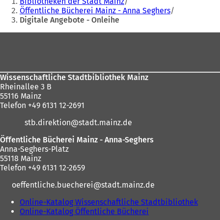
Bibliotheken der Stadt Mainz
befinden
Öffentliche Bücherei Mainz - Anna Seghers
Digitale Angebote - Onleihe
sich
hier:
Fußbereich
Wissenschaftliche Stadtbibliothek Mainz
Rheinallee 3 B
55116 Mainz
Telefon +49 6131 12-2691
stb.direktion
stadt.mainz
de
Öffentliche Bücherei Mainz - Anna-Seghers
Anna-Seghers-Platz
55118 Mainz
Telefon +49 6131 12-2659
oeffentliche.buecherei
stadt.mainz
de
Online-Katalog Wissenschaftliche Stadtbibliothek
(
Online-Katalog Öffentliche Bücherei
(
Ö