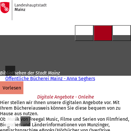
Zur
Startseite
Inhalt anspringen
Bibliotheken der Stadt Mainz
Öffentliche Bücherei Mainz - Anna Seghers
vorlesen
Digitale Angebote - Onleihe
Hier stellen wir Ihnen unsere digitalen Angebote vor. Mit
Ihrem Büchereiausweis können Sie diese bequem von zu
Hause aus nutzen.
Ob Musik von Freegal Music, Filme und Serien von Filmfriend,
Biografien und Länderinformationen von Munzinger,
englischsprachige eBooks/Hörbücher von OverDrive,