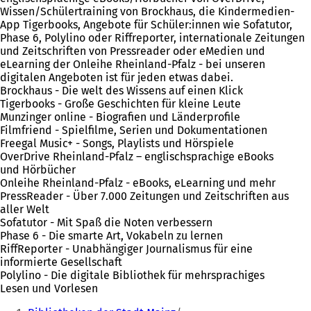
Wissen/Schülertraining von Brockhaus, die Kindermedien-
App Tigerbooks, Angebote für Schüler:innen wie Sofatutor,
Phase 6, Polylino oder Riffreporter, internationale Zeitungen
und Zeitschriften von Pressreader oder eMedien und
eLearning der Onleihe Rheinland-Pfalz - bei unseren
digitalen Angeboten ist für jeden etwas dabei.
Brockhaus - Die welt des Wissens auf einen Klick
Tigerbooks - Große Geschichten für kleine Leute
Munzinger online - Biografien und Länderprofile
Filmfriend - Spielfilme, Serien und Dokumentationen
Freegal Music+ - Songs, Playlists und Hörspiele
OverDrive Rheinland-Pfalz – englischsprachige eBooks
und Hörbücher
Onleihe Rheinland-Pfalz - eBooks, eLearning und mehr
PressReader - Über 7.000 Zeitungen und Zeitschriften aus
aller Welt
Sofatutor - Mit Spaß die Noten verbessern
Phase 6 - Die smarte Art, Vokabeln zu lernen
RiffReporter - Unabhängiger Journalismus für eine
informierte Gesellschaft
Polylino - Die digitale Bibliothek für mehrsprachiges
Lesen und Vorlesen
Sie