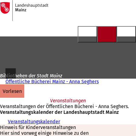
Zur
Startseite
Inhalt anspringen
Bibliotheken der Stadt Mainz
Öffentliche Bücherei Mainz - Anna Seghers
vorlesen
Veranstaltungen
Veranstaltungen der Öffentlichen Bücherei - Anna Seghers.
Veranstaltungskalender der Landeshauptstadt Mainz
Veranstaltungskalender
(
Hinweis für Kinderveranstaltungen
Ö
Hier sind vorweg einige Hinweise zu den
f