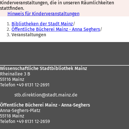
Kinderveranstaltungen, die in unseren Räumlichkeiten
f
stattfinden.
n
Hinweis für Kinderveranstaltungen
e
Sie
t
Bibliotheken der Stadt Mainz
i
befinden
Öffentliche Bücherei Mainz - Anna Seghers
n
Veranstaltungen
sich
e
i
hier:
Fußbereich
n
e
m
n
e
Wissenschaftliche Stadtbibliothek Mainz
u
Rheinallee 3 B
e
55116 Mainz
n
Telefon +49 6131 12-2691
T
stb.direktion
stadt.mainz
de
a
b
Öffentliche Bücherei Mainz - Anna-Seghers
)
Anna-Seghers-Platz
55118 Mainz
Telefon +49 6131 12-2659