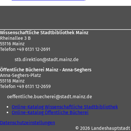
sich
Fußbereich
hier:
Wissenschaftliche Stadtbibliothek Mainz
Rheinallee 3 B
55116 Mainz
Telefon +49 6131 12-2691
stb.direktion
stadt.mainz
de
Öffentliche Bücherei Mainz - Anna-Seghers
Anna-Seghers-Platz
55118 Mainz
Telefon +49 6131 12-2659
oeffentliche.buecherei
stadt.mainz
de
Online-Katalog Wissenschaftliche Stadtbibliothek
(
Online-Katalog Öffentliche Bücherei
(
Ö
Ö
f
Datenschutzeinstellungen
f
f
© 2026 Landeshauptstadt
f
n