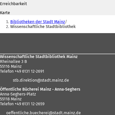
f
f
e
Erreichbarkeit
f
n
n
n
e
T
Karte
e
t
a
Sie
t
i
b
Bibliotheken der Stadt Mainz
befinden
i
n
)
Wissenschaftliche Stadtbibliothek
n
e
sich
e
i
Fußbereich
hier:
i
n
n
e
e
m
m
n
Wissenschaftliche Stadtbibliothek Mainz
n
e
Rheinallee 3 B
e
u
55116 Mainz
u
e
Telefon +49 6131 12-2691
e
n
n
T
stb.direktion
stadt.mainz
de
T
a
a
b
Öffentliche Bücherei Mainz - Anna-Seghers
b
)
Anna-Seghers-Platz
)
55118 Mainz
Telefon +49 6131 12-2659
oeffentliche.buecherei
stadt.mainz
de