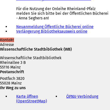
f
Ö
f
f
Für die Nutzung der Onleihe Rheinland-Pfalz
n
f
melden Sie sich bitte bei der Öffentlichen Bücherei
e
n
- Anna Seghers an!
t
e
i
t
Neuanmeldung Öffentliche Bücherei online
n
i
Verlängerung Bibliotheksausweis online
(
e
n
Ö
Kontakt
i
e
f
Adresse
n
i
f
Wissenschaftliche Stadtbibliothek (WB)
e
n
n
m
e
e
Wissenschaftliche Stadtbibliothek
n
m
t
Rheinallee 3 B
e
n
i
55116 Mainz
u
e
n
Postanschrift
e
u
e
n
e
i
Postfach 3820
T
n
n
55028 Mainz
a
T
e
Ihr Weg zu uns
b
a
m
Karte öffnen
ÖPNV
-Verbindung
(
)
b
n
(OpenStreetMap)
(
Ö
)
e
Ö
f
u