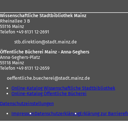
hier:
Wissenschaftliche Stadtbibliothek Mainz
Rheinallee 3 B
55116 Mainz
Telefon +49 6131 12-2691
stb.direktion
stadt.mainz
de
Öffentliche Bücherei Mainz - Anna-Seghers
Anna-Seghers-Platz
55118 Mainz
Telefon +49 6131 12-2659
oeffentliche.buecherei
stadt.mainz
de
Online-Katalog Wissenschaftliche Stadtbibliothek
(
Online-Katalog Öffentliche Bücherei
(
Ö
Ö
f
Datenschutzeinstellungen
f
f
f
n
Impressum
Datenschutzerklärung
Erklärung zur Barrieref
n
e
e
t
t
i